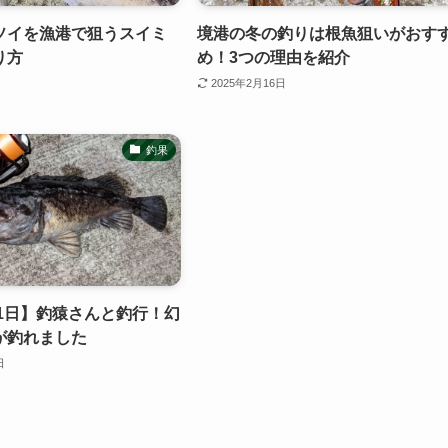
ソイを漁港で狙うスイミ
境港の冬の釣りは根魚狙いがおす
り方
め！3つの理由を紹介
2025年2月16日
釣果
21日】釣猿さんと釣行！幻
が釣れました
日