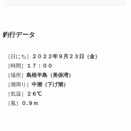
釣行データ
［日にち］
２０２２年９
月２３日（金）
［時間］
１７：００
［場所］
島根半島（美保湾）
［潮周り］
中潮（下げ潮）
［気温］
２６℃
［風］
０.９ｍ