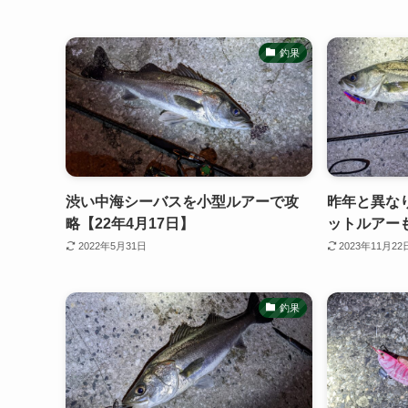
釣果
渋い中海シーバスを小型ルアーで攻
昨年と異な
略【22年4月17日】
ットルアーも
2022年5月31日
2023年11月22
釣果