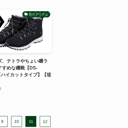
釣りアイテム
ズ、テトラやちょい磯ラ
すめな磯靴【DS-
-H【ハイカットタイプ】【堤
】
日
9
10
11
12