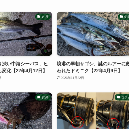
釣果
釣
り渋い中海シーバス、ヒ
境港の早朝サゴシ、謎のルアーに
変化【22年4月12日】
われたドミニク【22年4月9日】
日
2023年11月22日
釣果
コラ