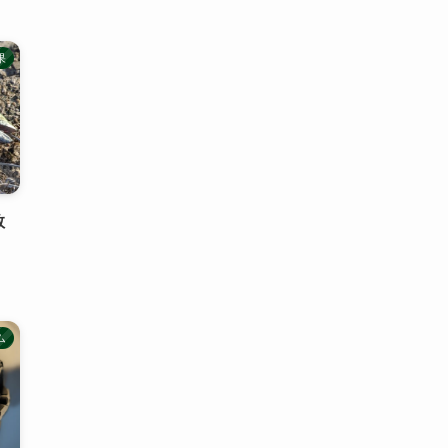
果
救
ム