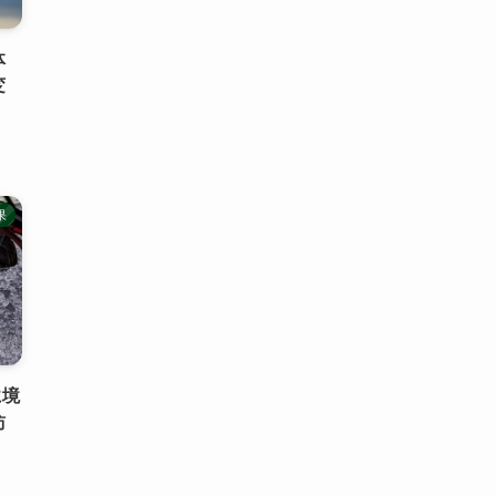
体
変
果
に境
訪