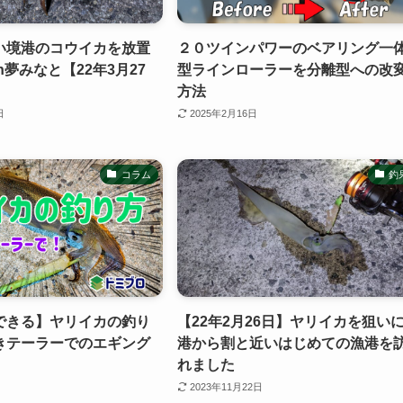
い境港のコウイカを放置
２０ツインパワーのベアリング一
n夢みなと【22年3月27
型ラインローラーを分離型への改
方法
日
2025年2月16日
コラム
釣
できる】ヤリイカの釣り
【22年2月26日】ヤリイカを狙い
きテーラーでのエギング
港から割と近いはじめての漁港を
れました
2023年11月22日